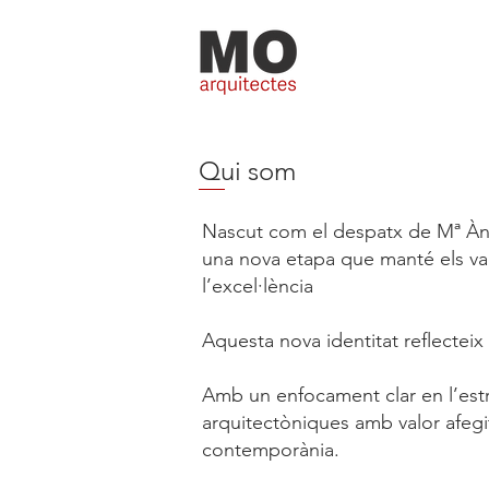
Qui som
Nascut com el despatx de Mª Àng
una nova etapa que manté els val
l’excel·lència
Aquesta nova identitat reflecteix 
Amb un enfocament clar en l’estra
arquitectòniques amb valor afegi
contemporània.