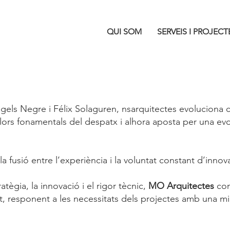
QUI SOM
SERVEIS I PROJECT
els Negre i Félix Solaguren, nsarquitectes evoluciona 
ors fonamentals del despatx i alhora aposta per una evo
la fusió entre l’experiència i la voluntat constant d’innova
tègia, la innovació i el rigor tècnic,
MO Arquitectes
con
t, responent a les necessitats dels projectes amb una mi