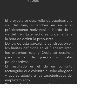
< Atrás
El proyecto se desarrolla de espaldas a la
vía del tren, situándose en un solar
prácticamente horizontal al borde de la
vía del tren. Este hecho es fundamental a
la hora de definir la propuesta.
Dentro de esta parcela, la construcción en
los límites definidos en el Planeamiento;
los extremos Este y Oeste se destinan
para zona de juegos y pistas
polideportivas.
El resultado es el de un conjunto
rectangular que coloniza el solar alargado
y que se adapta a las características del
emplazamiento.
Se accede al proyecto desde la calle
Ramon Dalmases-Marques de Mura, en un
patio que divide la planta en dos áreas
claramente diferenciadas y con entradas
independientes: a la derecha el infantil, a
la izquierda la primaria.