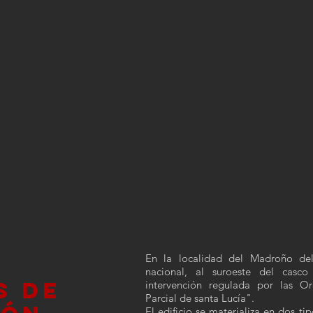
En la localidad del Madroño del
nacional, al suroeste del casc
S DE
intervención regulada por las O
Parcial de santa Lucía".
El edificio se materializa en dos ti