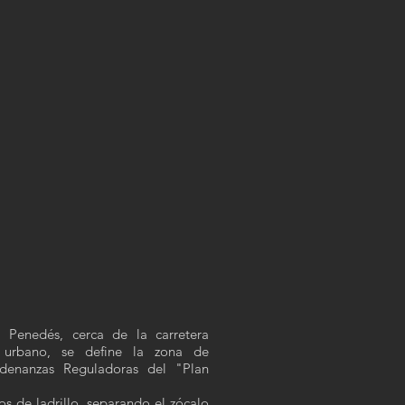
 Penedés, cerca de la carretera
o urbano, se define la zona de
rdenanzas Reguladoras del "Plan
pos de ladrillo, separando el zócalo